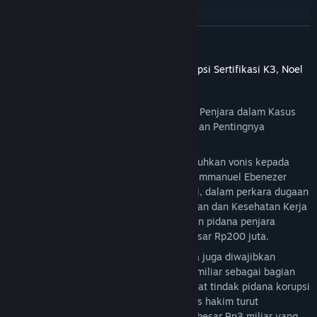
jitutoto link
jitutoto login
READ MORE
jitutoto alternatif
JITUTOTO SLOT TOTO Karena Kasus Korupsi Sertifikasi K3, Noel
Ebenezer Divonis 4,5 Tahun Penjara.
Mantan Pejabat Ketenagakerjaan Divonis Penjara dalam Kasus
Korupsi Sertifikasi K3, Pengadilan Tekankan Pentingnya
Integritas Publik
Pengadilan Tindak Pidana Korupsi menjatuhkan vonis kepada
mantan Wakil Menteri Ketenagakerjaan, Immanuel Ebenezer
Gerungan atau yang dikenal sebagai Noel, dalam perkara dugaan
korupsi pengurusan sertifikasi Keselamatan dan Kesehatan Kerja
(K3). Majelis hakim memutuskan hukuman pidana penjara
selama 4 tahun 6 bulan serta denda sebesar Rp200 juta.
Selain pidana badan dan denda, terdakwa juga diwajibkan
membayar uang pengganti senilai Rp3,4 miliar sebagai bagian
dari pemulihan kerugian yang timbul akibat tindak pidana korupsi
tersebut. Dalam pertimbangannya, majelis hakim turut
memperhitungkan pengembalian dana sebesar Rp3 miliar yang