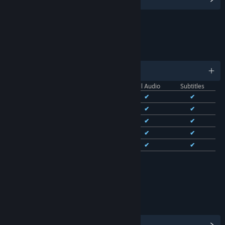
LINKS & INFO
LANGUAGES
English and 13 more
Interface
Full Audio
Subtitles
English
✔
✔
✔
French
✔
✔
✔
Italian
✔
✔
✔
German
✔
✔
✔
Spanish - Spain
✔
✔
✔
See all 14 supported languages
RATINGS
Age rating for: ESRB
View Steam Achievements
(38)