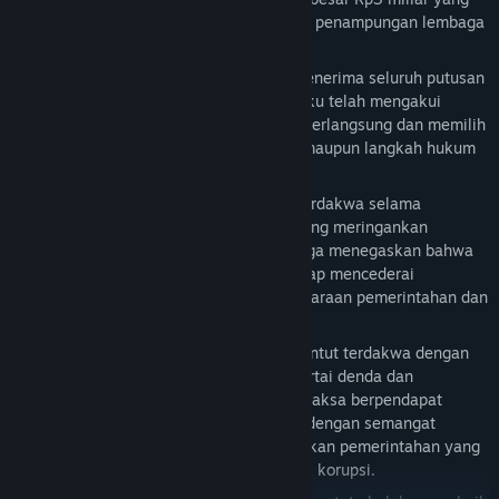
sebelumnya telah disetorkan ke rekening penampungan lembaga
antirasuah.
Dalam persidangan, Noel menyatakan menerima seluruh putusan
yang dibacakan majelis hakim. Ia mengaku telah mengakui
perbuatannya sejak awal proses hukum berlangsung dan memilih
untuk tidak mengajukan upaya banding maupun langkah hukum
lanjutan lainnya.
Majelis hakim menilai sikap kooperatif terdakwa selama
persidangan menjadi salah satu faktor yang meringankan
putusan. Namun demikian, pengadilan juga menegaskan bahwa
tindak pidana korupsi yang dilakukan tetap mencederai
kepercayaan publik terhadap penyelenggaraan pemerintahan dan
pelayanan kepada masyarakat.
Sebelumnya, jaksa penuntut umum menuntut terdakwa dengan
hukuman penjara selama lima tahun disertai denda dan
kewajiban pembayaran uang pengganti. Jaksa berpendapat
bahwa perbuatan tersebut bertentangan dengan semangat
reformasi birokrasi serta upaya menciptakan pemerintahan yang
bersih, transparan, dan bebas dari praktik korupsi.