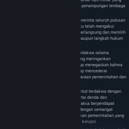
sebelumnya telah disetorkan ke rekening penampungan lembaga
antirasuah.
Dalam persidangan, Noel menyatakan menerima seluruh putusan
yang dibacakan majelis hakim. Ia mengaku telah mengakui
perbuatannya sejak awal proses hukum berlangsung dan memilih
untuk tidak mengajukan upaya banding maupun langkah hukum
lanjutan lainnya.
Majelis hakim menilai sikap kooperatif terdakwa selama
persidangan menjadi salah satu faktor yang meringankan
putusan. Namun demikian, pengadilan juga menegaskan bahwa
tindak pidana korupsi yang dilakukan tetap mencederai
kepercayaan publik terhadap penyelenggaraan pemerintahan dan
pelayanan kepada masyarakat.
Sebelumnya, jaksa penuntut umum menuntut terdakwa dengan
hukuman penjara selama lima tahun disertai denda dan
kewajiban pembayaran uang pengganti. Jaksa berpendapat
bahwa perbuatan tersebut bertentangan dengan semangat
reformasi birokrasi serta upaya menciptakan pemerintahan yang
bersih, transparan, dan bebas dari praktik korupsi.