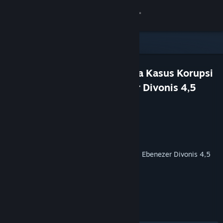
Sign in
Store
Community
JITUTOTO SLOT TOTO Karena Kasus Korupsi
Sertifikasi K3, Noel Ebenezer Divonis 4,5
About
Tahun Penjara.
Developer
jitutoto
Support
Publisher
wukong
Released
May 14, 2026
Change language
Karena Kasus Korupsi Sertifikasi K3, Noel Ebenezer Divonis 4,5
Tahun Penjara.
Get the Steam Mobile App
TAGS
+
View desktop website
REVIEWS