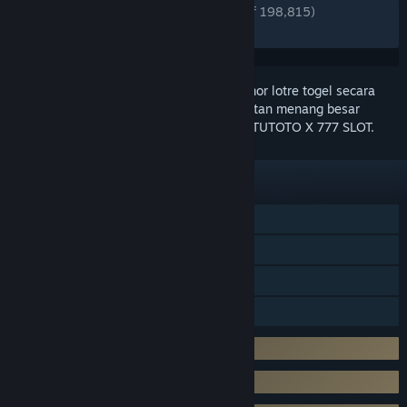
ENGLISH REVIEWS
Very Positive
(83% of 198,815)
RECENT:
Very Positive
(87% of 7,691)
Agen jitutoto
menampung pembelian nomor lotre togel secara
eceran, namun pemain tetap berkesempatan menang besar
dengan hadiah utama senilai 10 juta di JITUTOTO X 777 SLOT.
FEATURES
Togel 10 Juta
Nomor Togel 4D
JITUTOTO BANDAR TOTO 4D
jitutoto Lotre Togel
Betting Togel Mulai Dari 100 Perak
Terima Pembelian Nomor Lotre Eceran