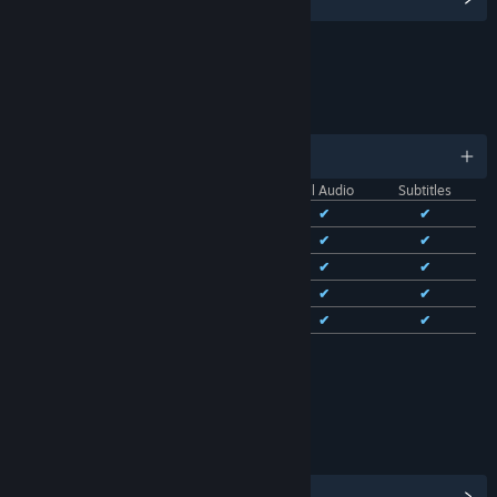
LINKS & INFO
LANGUAGES
English and 13 more
Interface
Full Audio
Subtitles
English
✔
✔
✔
French
✔
✔
✔
Italian
✔
✔
✔
German
✔
✔
✔
Spanish - Spain
✔
✔
✔
See all 14 supported languages
RATINGS
Age rating for: ESRB
View Steam Achievements
(38)