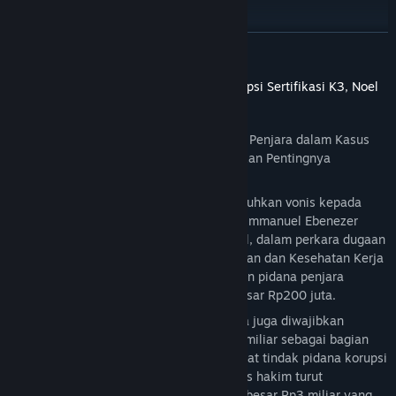
jitutoto link
jitutoto login
READ MORE
jitutoto alternatif
JITUTOTO SLOT TOTO Karena Kasus Korupsi Sertifikasi K3, Noel
Ebenezer Divonis 4,5 Tahun Penjara.
Mantan Pejabat Ketenagakerjaan Divonis Penjara dalam Kasus
Korupsi Sertifikasi K3, Pengadilan Tekankan Pentingnya
Integritas Publik
Pengadilan Tindak Pidana Korupsi menjatuhkan vonis kepada
mantan Wakil Menteri Ketenagakerjaan, Immanuel Ebenezer
Gerungan atau yang dikenal sebagai Noel, dalam perkara dugaan
korupsi pengurusan sertifikasi Keselamatan dan Kesehatan Kerja
(K3). Majelis hakim memutuskan hukuman pidana penjara
selama 4 tahun 6 bulan serta denda sebesar Rp200 juta.
Selain pidana badan dan denda, terdakwa juga diwajibkan
membayar uang pengganti senilai Rp3,4 miliar sebagai bagian
dari pemulihan kerugian yang timbul akibat tindak pidana korupsi
tersebut. Dalam pertimbangannya, majelis hakim turut
memperhitungkan pengembalian dana sebesar Rp3 miliar yang